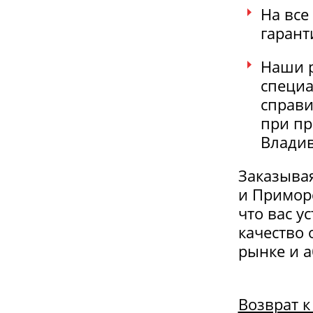
На все
гарант
Наши 
специа
справи
при пр
Владив
Заказывая
и Приморс
что вас у
качество 
рынке и а
Возврат к