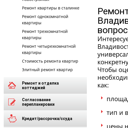
Ремонт квартиры в сталинке
Ремонт
Ремонт однокомнатной
Владив
квартиры
вопрос
Ремонт трехкомнатной
Интересу
квартиры
Владивост
Ремонт четырехкомнатной
квартиры
универсал
конкретну
Стоимость ремонта квартир
Чтобы оце
Элитный ремонт квартир
необходим
как:
Ремонт и отделка
коттеджей
площад
Согласование
перепланировки
тип и 
Кредит/рассрочка/ссуда
цены н