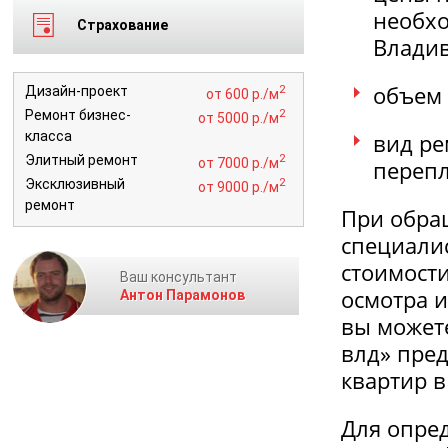
необхо
Страхование
Владив
объем 
2
Дизайн-проект
от 600 р./м
2
Ремонт бизнес-
от 5000 р./м
класса
вид ре
2
Элитный ремонт
от 7000 р./м
перепл
2
Эксклюзивный
от 9000 р./м
ремонт
При обра
специалис
стоимости
Ваш консультант
осмотра 
Антон Парамонов
вы можете
влд» пре
квартир в
Для опре