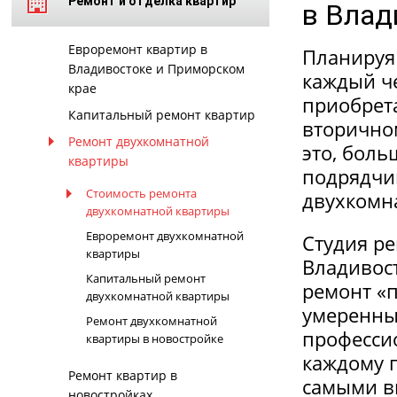
Ремонт и отделка квартир
в Влад
Евроремонт квартир в
Планируя 
Владивостоке и Приморском
каждый ч
крае
приобрета
Капитальный ремонт квартир
вторично
Ремонт двухкомнатной
это, боль
квартиры
подрядчик
Стоимость ремонта
двухкомна
двухкомнатной квартиры
Евроремонт двухкомнатной
Студия р
квартиры
Владивост
Капитальный ремонт
ремонт «
двухкомнатной квартиры
умеренны
Ремонт двухкомнатной
профессио
квартиры в новостройке
каждому п
Ремонт квартир в
самыми в
новостройках