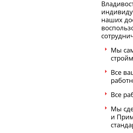
Владивос
индивидуа
наших дос
воспольз
сотруднич
Мы сам
стройм
Все в
работн
Все ра
Мы сде
и Прим
станда